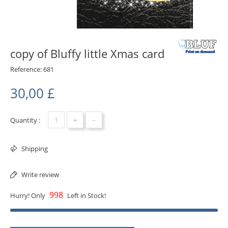
copy of Bluffy little Xmas card
Reference:
681
30,00 £
+
-
Quantity :
Shipping
Write review
998
Hurry! Only
Left in Stock!