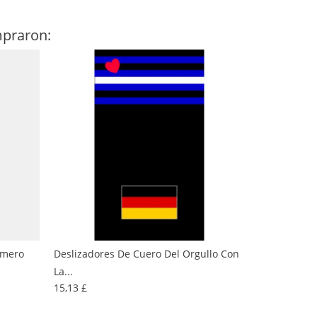
mpraron:
úmero
Deslizadores De Cuero Del Orgullo Con
La...
Precio
15,13 £