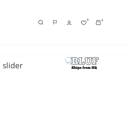
0
0
 slider