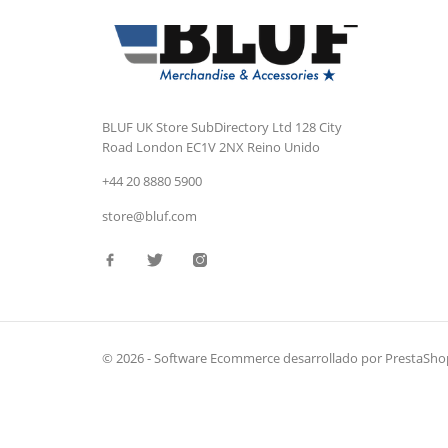
BLUF UK Store
SubDirectory Ltd
128 City
Road
London
EC1V 2NX
Reino Unido
+44 20 8880 5900
store@bluf.com
© 2026 - Software Ecommerce desarrollado por PrestaSh