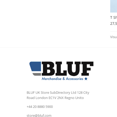
T S
27,
Visua
BLUF UK Store
SubDirectory Ltd
128 City
Road
London
EC1V 2NX
Regno Unito
+44 20 8880 5900
store@bluf.com