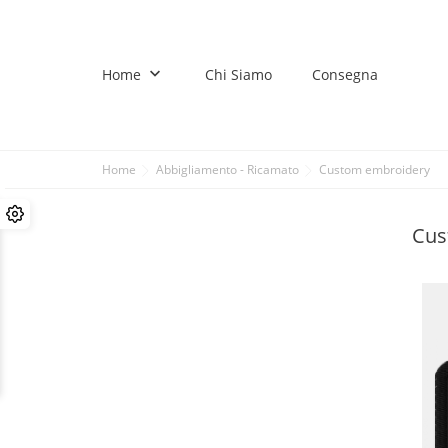
keyboard_arrow_down
Home
Chi Siamo
Consegna
Home
Abbigliamento - Ricamato
Custom embroidery
Cus