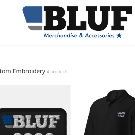
tom Embroidery
4 products.