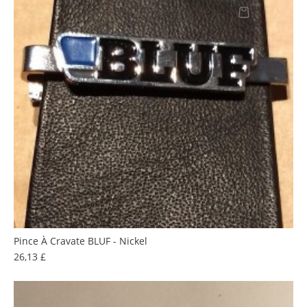
Pince À Cravate BLUF - Nickel
Prix
26,13 £