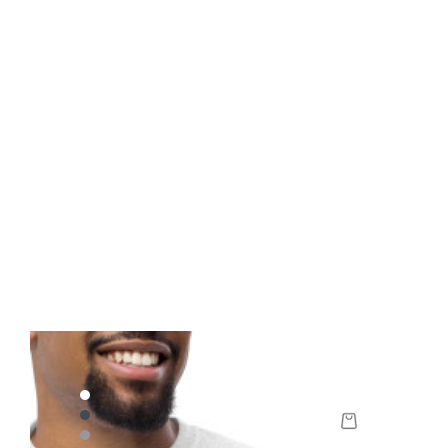
BLUF London Classic Tee
Prix
29,00 £