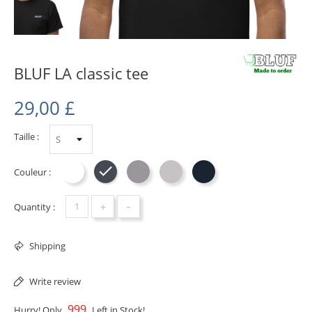
BLUF LA classic tee
29,00 £
Taille :
Couleur :
Blanc
Noir
Sport Grey
Ash
Navy
+
-
Quantity :
Shipping
Write review
999
Hurry! Only
Left in Stock!