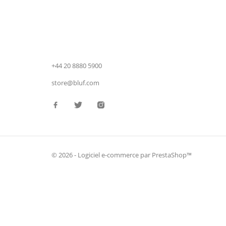
BLUF UK Store
SubDirectory Ltd
128 City
Road
London
EC1V 2NX
Royaume-Uni
+44 20 8880 5900
store@bluf.com
© 2026 - Logiciel e-commerce par PrestaShop™