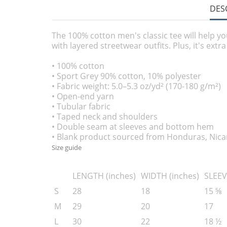
DES
The 100% cotton men's classic tee will help yo
with layered streetwear outfits. Plus, it's extr
• 100% cotton
• Sport Grey 90% cotton, 10% polyester
• Fabric weight: 5.0–5.3 oz/yd² (170-180 g/m²)
• Open-end yarn
• Tubular fabric
• Taped neck and shoulders
• Double seam at sleeves and bottom hem
• Blank product sourced from Honduras, Nicar
Size guide
LENGTH (inches)
WIDTH (inches)
SLEEV
S
28
18
15 ⅝
M
29
20
17
L
30
22
18 ½