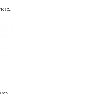
eté...
 Logo
Votre Compte
Informations personnelles