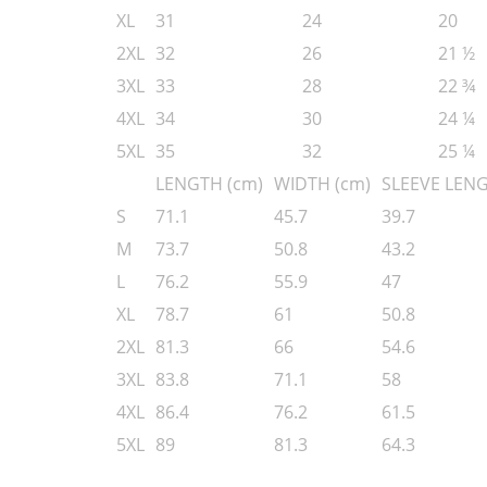
XL
31
24
20
2XL
32
26
21 ½
3XL
33
28
22 ¾
4XL
34
30
24 ¼
5XL
35
32
25 ¼
LENGTH (cm)
WIDTH (cm)
SLEEVE LENG
S
71.1
45.7
39.7
M
73.7
50.8
43.2
L
76.2
55.9
47
XL
78.7
61
50.8
2XL
81.3
66
54.6
3XL
83.8
71.1
58
4XL
86.4
76.2
61.5
5XL
89
81.3
64.3