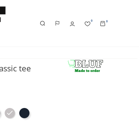
0
0
assic tee
port Grey
Ash
Navy