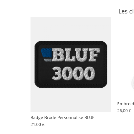
Les c
Embroid
P
26,00 £
Badge Brodé Personnalisé BLUF
Prix
21,00 £