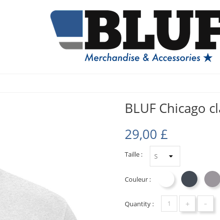
BLUF Chicago cl
29,00 £
Taille :
Couleur :
Blanc
Noir
S
+
-
Quantity :