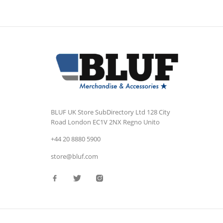
BLUF UK Store
SubDirectory Ltd
128 City
Road
London
EC1V 2NX
Regno Unito
+44 20 8880 5900
store@bluf.com