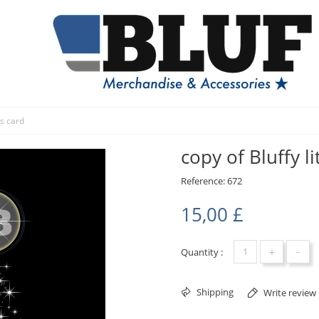
as card
copy of Bluffy l
Reference:
672
15,00 £
+
-
Quantity :
Shipping
Write review