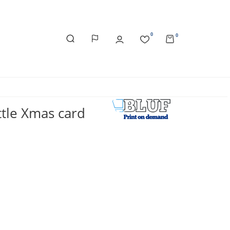
0
0
ittle Xmas card