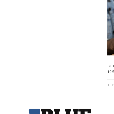
BLU
19,
1 - 