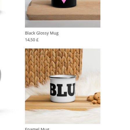
Black Glossy Mug
Preis
14,50 £
Enamel Mug