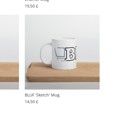
Preis
19,50 £
BLUF 'sketch' Mug
Preis
14,50 £