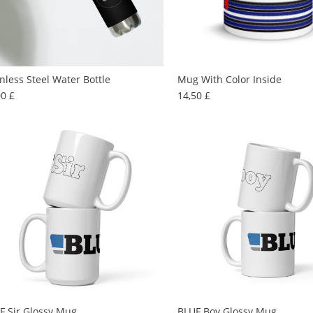
inless Steel Water Bottle
Mug With Color Inside
Preis
Preis
00 £
14,50 £
F Sir Glossy Mug
BLUF Boy Glossy Mug