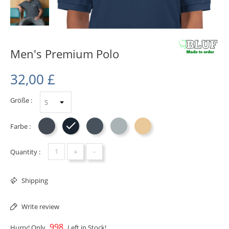
Men's Premium Polo
32,00 £
Größe :
Farbe :
Schwarz
Navy
Steel Grey
Cool Heather
Stone
+
-
Quantity :
Shipping
Write review
998
Hurry! Only
Left in Stock!