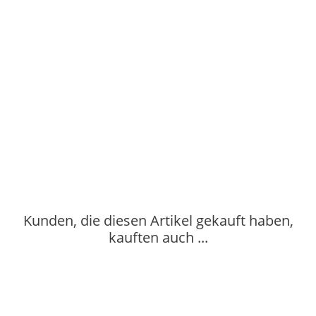
2XL
27
33
CHEST WIDTH (cm)
LENGTH (cm)
S
52
73.7
M
54.6
76.2
L
59.7
78.7
XL
64.8
81.3
2XL
68.6
83.8
Kunden, die diesen Artikel gekauft haben,
kauften auch ...