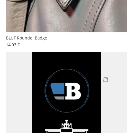
BLUF Roundel Badge
Preis
14,03 £