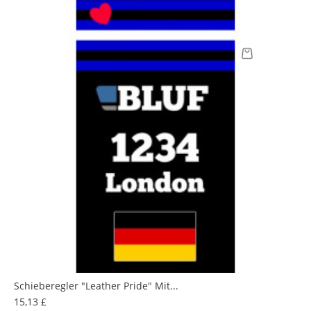
Schieberegler "Leather Pride" Mit...
Preis
15,13 £